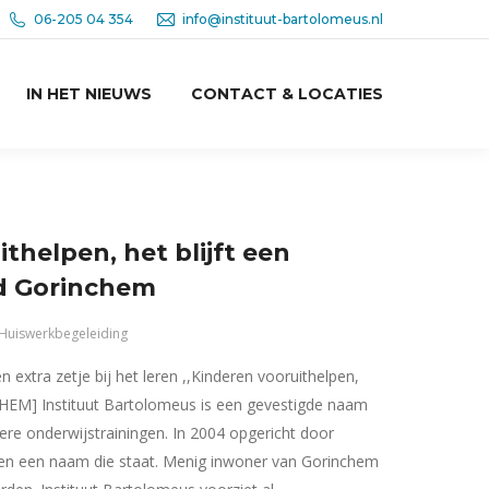
06-205 04 354
info@instituut-bartolomeus.nl
IN HET NIEUWS
CONTACT & LOCATIES
ithelpen, het blijft een
ad Gorinchem
Huiswerkbegeleiding
 extra zetje bij het leren ,,Kinderen vooruithelpen,
NCHEM] Instituut Bartolomeus is een gevestigde naam
ere onderwijstrainingen. In 2004 opgericht door
dien een naam die staat. Menig inwoner van Gorinchem