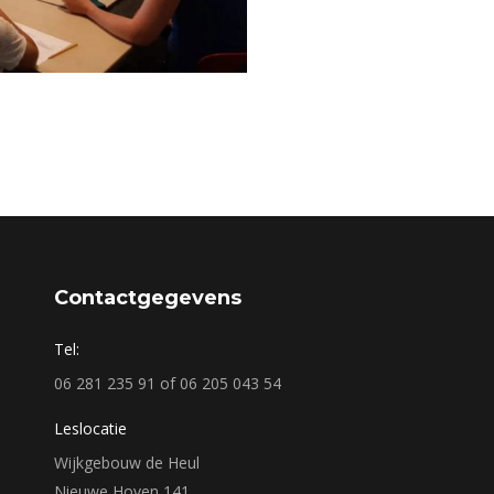
Contactgegevens
Tel:
06 281 235 91 of 06 205 043 54
Leslocatie
Wijkgebouw de Heul
Nieuwe Hoven 141