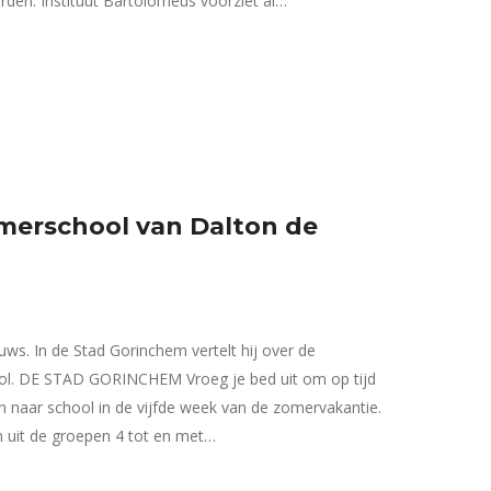
worden. Instituut Bartolomeus voorziet al…
merschool van Dalton de
uws. In de Stad Gorinchem vertelt hij over de
ol. DE STAD GORINCHEM Vroeg je bed uit om op tijd
en naar school in de vijfde week van de zomervakantie.
en uit de groepen 4 tot en met…