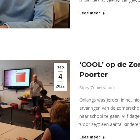
is hier beslist veel wijzer ge
Lees meer
‘COOL’ op de Zo
sep
Poorter
4
2022
Bijles
,
Zomerschool
Onlangs was Jeroen in het nie
ervaringen van de zomerscho
naar school te gaan. Vijf dag
‘Cool’ zegt een aantal kinder
Lees meer