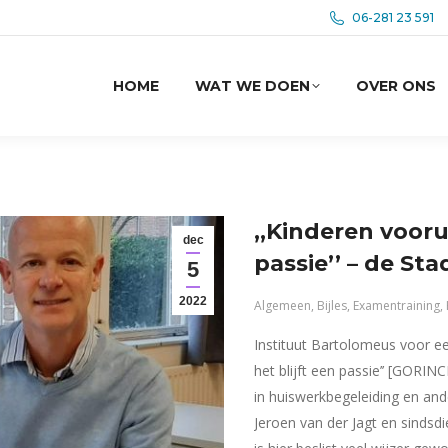
06-281 23 591
HOME
WAT WE DOEN
OVER ONS
,,Kinderen vooru
dec
passie’’ – de St
5
2022
Algemeen
,
Bijles
,
Examentraining
,
Instituut Bartolomeus voor een
het blijft een passie’’ [GORI
in huiswerkbegeleiding en and
Jeroen van der Jagt en sinds