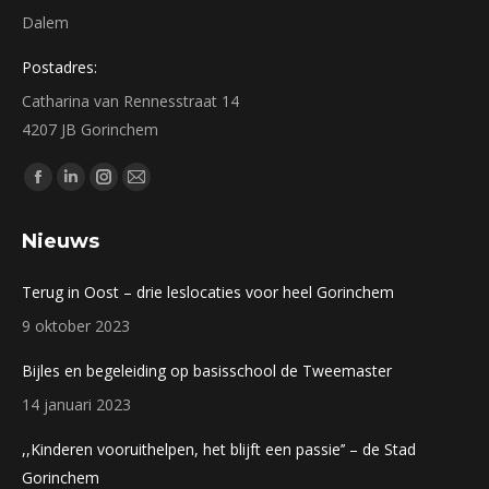
Dalem
Postadres:
Catharina van Rennesstraat 14
4207 JB Gorinchem
Vind ons op:
Facebook
Linkedin
Instagram
Mail
page
page
page
page
Nieuws
opens
opens
opens
opens
in
in
in
in
Terug in Oost – drie leslocaties voor heel Gorinchem
new
new
new
new
9 oktober 2023
window
window
window
window
Bijles en begeleiding op basisschool de Tweemaster
14 januari 2023
,,Kinderen vooruithelpen, het blijft een passie’’ – de Stad
Gorinchem