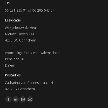
Tel:
06 281 235 91 of 06 205 043 54
Leslocatie
Wijkgebouw de Heul
Nieuwe Hoven 141
4205 BC Gorinchem
Voormalige Floris van Dalemschool
Irenelaan 36
Dalem
Postadres:
Catharina van Rennesstraat 14
4207 JB Gorinchem
Vind ons op:
Facebook
Linkedin
Instagram
Mail