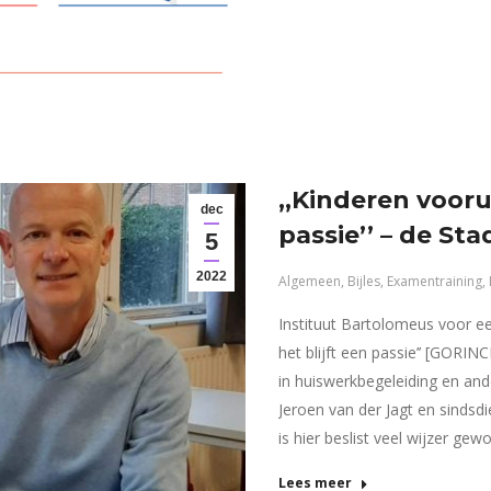
,,Kinderen vooru
dec
passie’’ – de St
5
2022
Algemeen
,
Bijles
,
Examentraining
,
Instituut Bartolomeus voor een
het blijft een passie’’ [GORI
in huiswerkbegeleiding en and
Jeroen van der Jagt en sinds
is hier beslist veel wijzer ge
Lees meer