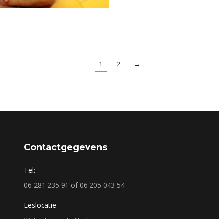
1
2
→
Contactgegevens
Tel:
06 281 235 91 of 06 205 043 54
Leslocatie