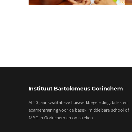
Instituut Bartolomeus Gorinchem
Al 20 jaar kwalitatieve huiswerkbegeleiding, bijles en
examentraining voor de basis-, middelbare school of
MBO in Gorinchem en omstreken.