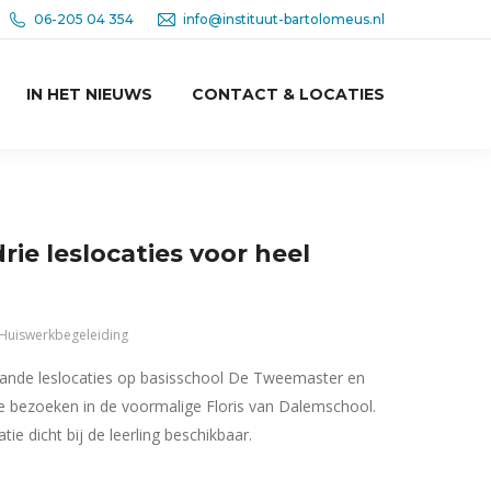
06-205 04 354
info@instituut-bartolomeus.nl
IN HET NIEUWS
CONTACT & LOCATIES
rie leslocaties voor heel
Huiswerkbegeleiding
taande leslocaties op basisschool De Tweemaster en
 bezoeken in de voormalige Floris van Dalemschool.
atie dicht bij de leerling beschikbaar.