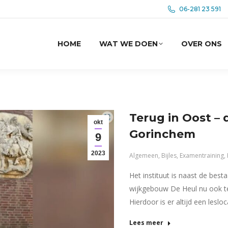
06-281 23 591
HOME
WAT WE DOEN
OVER ONS
Terug in Oost – d
okt
Gorinchem
9
2023
Algemeen
,
Bijles
,
Examentraining
,
Het instituut is naast de bes
wijkgebouw De Heul nu ook te
Hierdoor is er altijd een lesloc
Lees meer