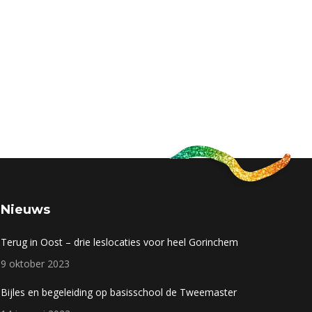
Nieuws
Terug in Oost – drie leslocaties voor heel Gorinchem
9 oktober 2023
Bijles en begeleiding op basisschool de Tweemaster